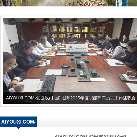
AIYOUXI.COM-爱游戏(中国) 召开2025年度职能部门员工工作述职会
AIYOUXI.COM-
爱游戏(中国)介