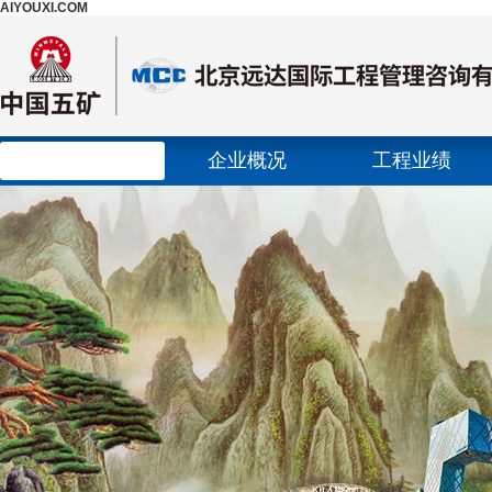
AIYOUXI.COM
AIYOUXI.COM
企业概况
工程业绩
AIYOUXI.COMbanner